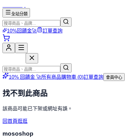
mososhop
全站分類
10%回饋金🚀
訂單查詢
mososhop
10% 回饋金 🚀
所有商品
購物車 (
0
)
訂單查詢
會員中心
找不到此商品
該商品可能已下架或網址有誤。
回首頁逛逛
mososhop