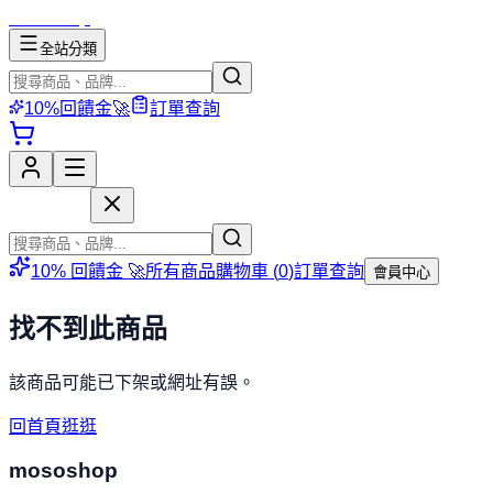
mososhop
全站分類
10%回饋金🚀
訂單查詢
mososhop
10% 回饋金 🚀
所有商品
購物車 (
0
)
訂單查詢
會員中心
找不到此商品
該商品可能已下架或網址有誤。
回首頁逛逛
mososhop