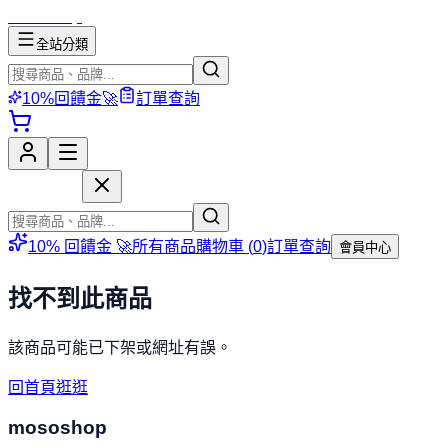
mososhop
全站分類
10%回饋金🚀
訂單查詢
mososhop
10% 回饋金 🚀
所有商品
購物車 (
0
)
訂單查詢
會員中心
找不到此商品
該商品可能已下架或網址有誤。
回首頁逛逛
mososhop