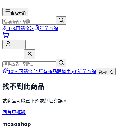
mososhop
全站分類
10%回饋金🚀
訂單查詢
mososhop
10% 回饋金 🚀
所有商品
購物車 (
0
)
訂單查詢
會員中心
找不到此商品
該商品可能已下架或網址有誤。
回首頁逛逛
mososhop