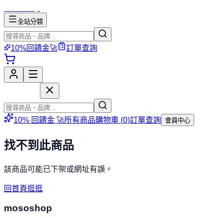
mososhop
全站分類
10%回饋金🚀
訂單查詢
mososhop
10% 回饋金 🚀
所有商品
購物車 (
0
)
訂單查詢
會員中心
找不到此商品
該商品可能已下架或網址有誤。
回首頁逛逛
mososhop