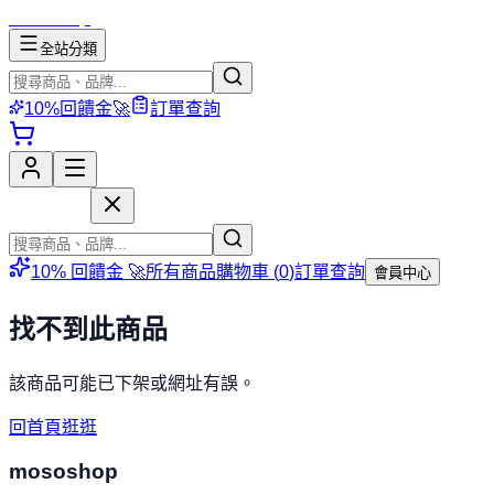
mososhop
全站分類
10%回饋金🚀
訂單查詢
mososhop
10% 回饋金 🚀
所有商品
購物車 (
0
)
訂單查詢
會員中心
找不到此商品
該商品可能已下架或網址有誤。
回首頁逛逛
mososhop