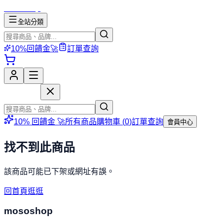
mososhop
全站分類
10%回饋金🚀
訂單查詢
mososhop
10% 回饋金 🚀
所有商品
購物車 (
0
)
訂單查詢
會員中心
找不到此商品
該商品可能已下架或網址有誤。
回首頁逛逛
mososhop