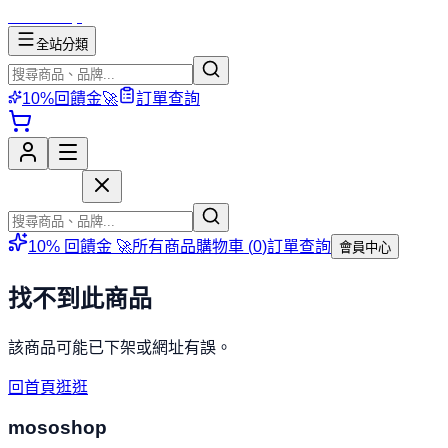
mososhop
全站分類
10%回饋金🚀
訂單查詢
mososhop
10% 回饋金 🚀
所有商品
購物車 (
0
)
訂單查詢
會員中心
找不到此商品
該商品可能已下架或網址有誤。
回首頁逛逛
mososhop