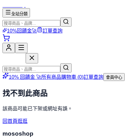
mososhop
全站分類
10%回饋金🚀
訂單查詢
mososhop
10% 回饋金 🚀
所有商品
購物車 (
0
)
訂單查詢
會員中心
找不到此商品
該商品可能已下架或網址有誤。
回首頁逛逛
mososhop