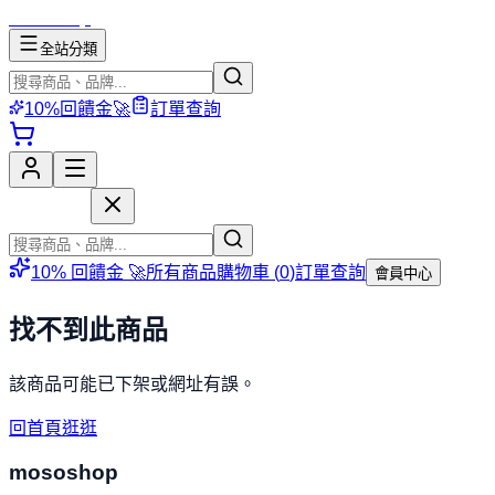
mososhop
全站分類
10%回饋金🚀
訂單查詢
mososhop
10% 回饋金 🚀
所有商品
購物車 (
0
)
訂單查詢
會員中心
找不到此商品
該商品可能已下架或網址有誤。
回首頁逛逛
mososhop