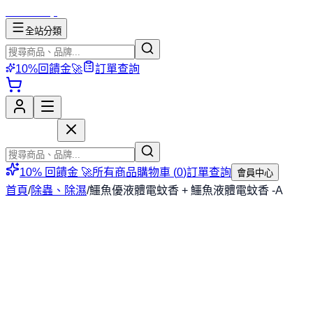
mososhop
全站分類
10%回饋金🚀
訂單查詢
mososhop
10% 回饋金 🚀
所有商品
購物車 (
0
)
訂單查詢
會員中心
首頁
/
除蟲、除濕
/
鱷魚優液體電蚊香 + 鱷魚液體電蚊香 -A