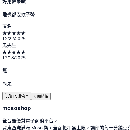
好用較果鑽
睡覺都沒蚊子聲
匿名
★
★
★
★
★
12/22/2025
馬先生
★
★
★
★
★
12/18/2025
無
尚未
加入購物車
立即結帳
mososhop
全台最優質電子商務平台。
買東西賺滿滿 Moso 幣，全額抵扣無上限，讓你的每一分錢更