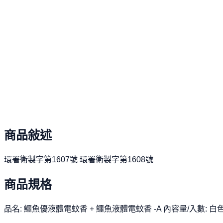
10天鑑賞期，不滿意保證退貨
提供高於業界標準的 10 天猶豫期，讓您安心選購。若商
48 小時內快速出貨
承諾下單後 48 小時內為您迅速出貨，讓您能以最快的速
Moso 幣尊榮全額折抵
無上限的折抵特權與專屬回饋，買越多賺越多，完美彰顯您
商品敍述
環署衛製字第1607號 環署衛製字第1608號
商品規格
品名: 鱷魚優液體電蚊香 + 鱷魚液體電蚊香 -A 內容量/入數