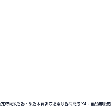
品不符期待，皆可享有保證退貨服務。
度收到心儀商品，享受不間斷的購物樂趣。
的財富智慧。
: 白色定時電蚊香器、果香木質調液體電蚊香補充液 X4、自然無味液體