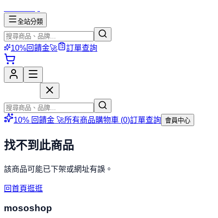
mososhop
全站分類
10%回饋金🚀
訂單查詢
mososhop
10% 回饋金 🚀
所有商品
購物車 (
0
)
訂單查詢
會員中心
找不到此商品
該商品可能已下架或網址有誤。
回首頁逛逛
mososhop