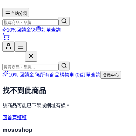
mososhop
全站分類
10%回饋金🚀
訂單查詢
mososhop
10% 回饋金 🚀
所有商品
購物車 (
0
)
訂單查詢
會員中心
找不到此商品
該商品可能已下架或網址有誤。
回首頁逛逛
mososhop