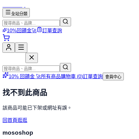
mososhop
全站分類
10%回饋金🚀
訂單查詢
mososhop
10% 回饋金 🚀
所有商品
購物車 (
0
)
訂單查詢
會員中心
找不到此商品
該商品可能已下架或網址有誤。
回首頁逛逛
mososhop