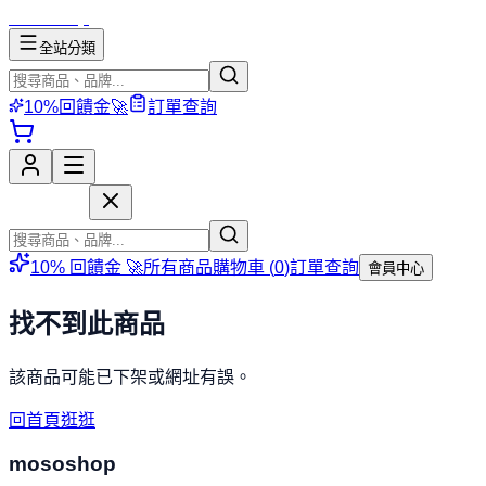
mososhop
全站分類
10%回饋金🚀
訂單查詢
mososhop
10% 回饋金 🚀
所有商品
購物車 (
0
)
訂單查詢
會員中心
找不到此商品
該商品可能已下架或網址有誤。
回首頁逛逛
mososhop