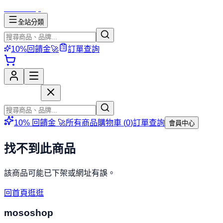
mososhop
全站分類
10%回饋金🚀
訂單查詢
mososhop
10% 回饋金 🚀
所有商品
購物車 (
0
)
訂單查詢
會員中心
找不到此商品
該商品可能已下架或網址有誤。
回首頁逛逛
mososhop