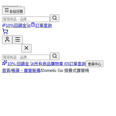
mososhop
全站分類
10%回饋金🚀
訂單查詢
mososhop
10% 回饋金 🚀
所有商品
購物車 (
0
)
訂單查詢
會員中心
首頁
/
帳篷、露營裝備
/
Dometic Go 摺疊式露營椅