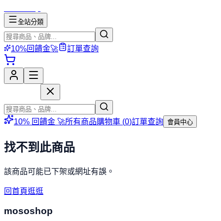
mososhop
全站分類
10%回饋金🚀
訂單查詢
mososhop
10% 回饋金 🚀
所有商品
購物車 (
0
)
訂單查詢
會員中心
找不到此商品
該商品可能已下架或網址有誤。
回首頁逛逛
mososhop