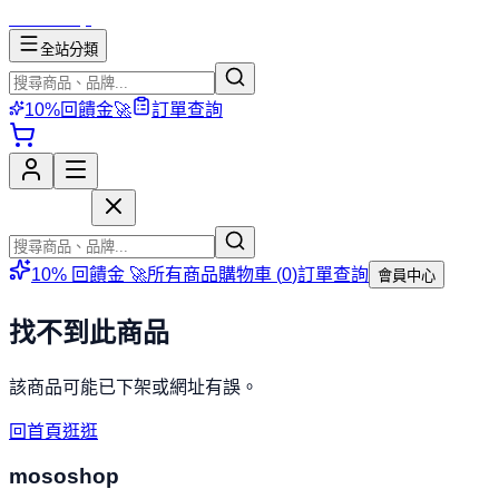
mososhop
全站分類
10%回饋金🚀
訂單查詢
mososhop
10% 回饋金 🚀
所有商品
購物車 (
0
)
訂單查詢
會員中心
找不到此商品
該商品可能已下架或網址有誤。
回首頁逛逛
mososhop