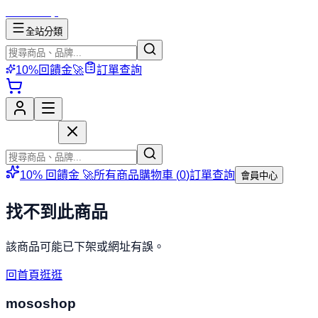
mososhop
全站分類
10%回饋金🚀
訂單查詢
mososhop
10% 回饋金 🚀
所有商品
購物車 (
0
)
訂單查詢
會員中心
找不到此商品
該商品可能已下架或網址有誤。
回首頁逛逛
mososhop