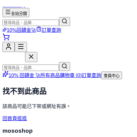
mososhop
全站分類
10%回饋金🚀
訂單查詢
mososhop
10% 回饋金 🚀
所有商品
購物車 (
0
)
訂單查詢
會員中心
找不到此商品
該商品可能已下架或網址有誤。
回首頁逛逛
mososhop