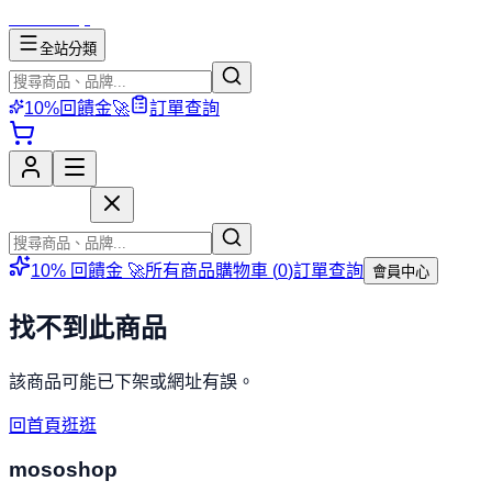
mososhop
全站分類
10%回饋金🚀
訂單查詢
mososhop
10% 回饋金 🚀
所有商品
購物車 (
0
)
訂單查詢
會員中心
找不到此商品
該商品可能已下架或網址有誤。
回首頁逛逛
mososhop