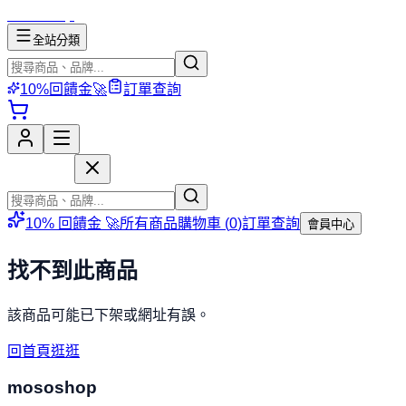
mososhop
全站分類
10%回饋金🚀
訂單查詢
mososhop
10% 回饋金 🚀
所有商品
購物車 (
0
)
訂單查詢
會員中心
找不到此商品
該商品可能已下架或網址有誤。
回首頁逛逛
mososhop