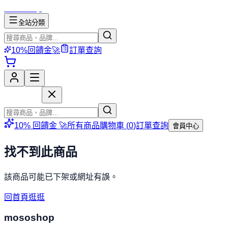
mososhop
全站分類
10%回饋金🚀
訂單查詢
mososhop
10% 回饋金 🚀
所有商品
購物車 (
0
)
訂單查詢
會員中心
找不到此商品
該商品可能已下架或網址有誤。
回首頁逛逛
mososhop