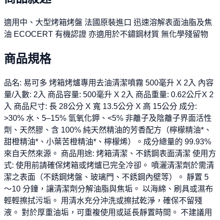
適用中、大型烤箱烤盤 法國原裝進口 迅速溶解表面油脂及焦
油 ECOCERT 有機認證 亦適用於不鏽鋼材質 無化學殘留物
商品規格
品名: 易可多 烤箱烤爐專用去油清潔噴霧 500毫升 X 2入 內容
量/入數: 2入 商品容量: 500毫升 X 2入 商品重量: 0.62公斤X 2
入 商品尺寸: 長 28公分 X 寬 13.5公分 X 高 15公分 成分:
>30% 水、5–15% 氫氧化鉀、<5% 非離子及陰離子界面活性
劑、天然膠、含 100% 純天然精油的芳香配方（檸檬精油*、
甜橙精油*、小葉苦橙精油*、檸檬烯）。成分總量的 99.93%
來自天然來源。 商品用途: 烤箱清潔、不銹鋼表面清潔 使用方
式: 使用前請確保烤箱或烤爐已完全冷卻。 噴灑清潔劑於需清
潔之表面（不銹鋼烤盤、玻璃門、不銹鋼內壁等）。 靜置 5
～10 分鐘，讓清潔劑分解油脂與焦垢。 以海綿、刷具或濕布
輕輕擦拭污垢。 用清水充分沖洗或擦拭乾淨，確保不留殘
液。 對於厚重油垢，可重複使用或延長靜置時間。 不建議用