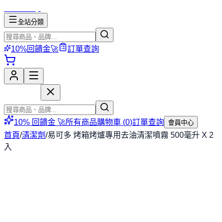
mososhop
全站分類
10%回饋金🚀
訂單查詢
mososhop
10% 回饋金 🚀
所有商品
購物車 (
0
)
訂單查詢
會員中心
首頁
/
清潔劑
/
易可多 烤箱烤爐專用去油清潔噴霧 500毫升 X 2
入