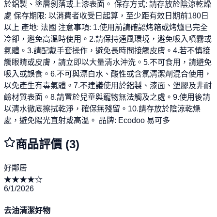
於鋁製、塗層剝落或上漆表面。 保存方式: 請存放於陰涼乾燥
處 保存期限: 以消費者收受日起算，至少距有效日期前180日
以上 產地: 法國 注意事項: 1.使用前請確認烤箱或烤爐已完全
冷卻，避免高溫時使用。2.請保持通風環境，避免吸入噴霧或
氣體。3.請配戴手套操作，避免長時間接觸皮膚。4.若不慎接
觸眼睛或皮膚，請立即以大量清水沖洗。5.不可食用，請避免
吸入或誤食。6.不可與漂白水、酸性或含氯清潔劑混合使用，
以免產生有毒氣體。7.不建議使用於鋁製、漆面、塑膠及非耐
鹼材質表面。8.請置於兒童與寵物無法觸及之處。9.使用後請
以清水徹底擦拭乾淨，確保無殘留。10.請存放於陰涼乾燥
處，避免陽光直射或高溫。 品牌: Ecodoo 易可多
商品評價 (
3
)
好鄰居
★
★
★
★
☆
6/1/2026
去油清潔好物