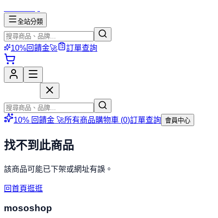
mososhop
全站分類
10%回饋金🚀
訂單查詢
mososhop
10% 回饋金 🚀
所有商品
購物車 (
0
)
訂單查詢
會員中心
找不到此商品
該商品可能已下架或網址有誤。
回首頁逛逛
mososhop