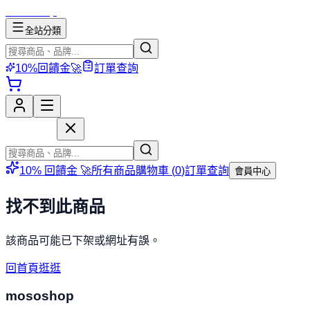
mososhop
全站分類
10%回饋金🚀
訂單查詢
mososhop
10% 回饋金 🚀
所有商品
購物車 (
0
)
訂單查詢
會員中心
找不到此商品
該商品可能已下架或網址有誤。
回首頁逛逛
mososhop