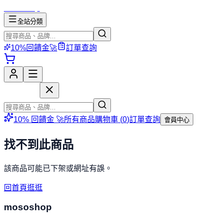
mososhop
全站分類
10%回饋金🚀
訂單查詢
mososhop
10% 回饋金 🚀
所有商品
購物車 (
0
)
訂單查詢
會員中心
找不到此商品
該商品可能已下架或網址有誤。
回首頁逛逛
mososhop