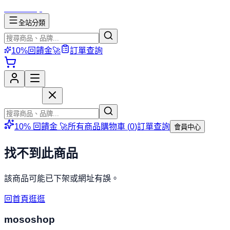
mososhop
全站分類
10%回饋金🚀
訂單查詢
mososhop
10% 回饋金 🚀
所有商品
購物車 (
0
)
訂單查詢
會員中心
找不到此商品
該商品可能已下架或網址有誤。
回首頁逛逛
mososhop