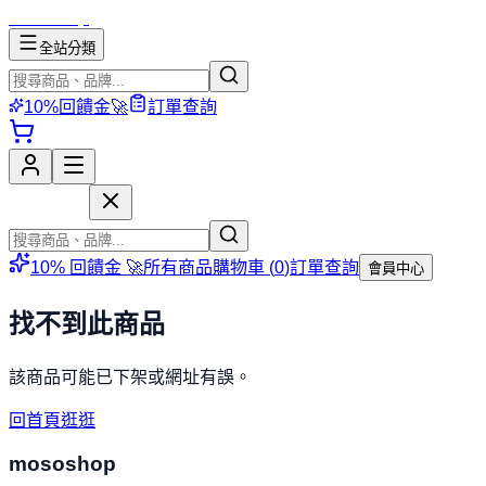
mososhop
全站分類
10%回饋金🚀
訂單查詢
mososhop
10% 回饋金 🚀
所有商品
購物車 (
0
)
訂單查詢
會員中心
找不到此商品
該商品可能已下架或網址有誤。
回首頁逛逛
mososhop