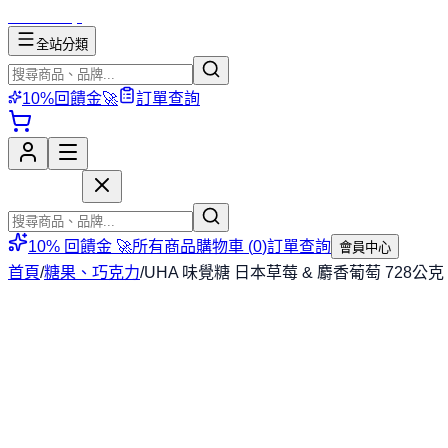
mososhop
全站分類
10%回饋金🚀
訂單查詢
mososhop
10% 回饋金 🚀
所有商品
購物車 (
0
)
訂單查詢
會員中心
首頁
/
糖果、巧克力
/
UHA 味覺糖 日本草莓 & 麝香葡萄 728公克