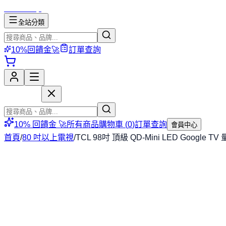
mososhop
全站分類
10%回饋金🚀
訂單查詢
mososhop
10% 回饋金 🚀
所有商品
購物車 (
0
)
訂單查詢
會員中心
首頁
/
80 吋以上電視
/
TCL 98吋 頂級 QD-Mini LED Goog