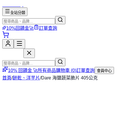
mososhop
全站分類
10%回饋金🚀
訂單查詢
mososhop
10% 回饋金 🚀
所有商品
購物車 (
0
)
訂單查詢
會員中心
首頁
/
餅乾、洋芋片
/
Dare 海鹽蔬菜脆片 405公克