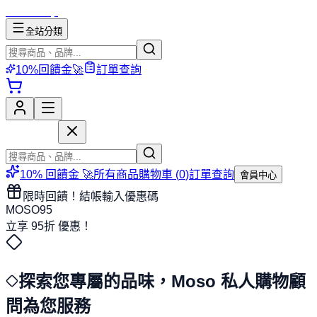
mososhop
全站分類
10%回饋金🚀
訂單查詢
mososhop
10% 回饋金 🚀
所有商品
購物車 (
0
)
訂單查詢
會員中心
限時回饋！結帳輸入優惠碼
MOSO95
立享
95折
優惠！
探索您專屬的品味，Moso 私人購物顧
問為您服務