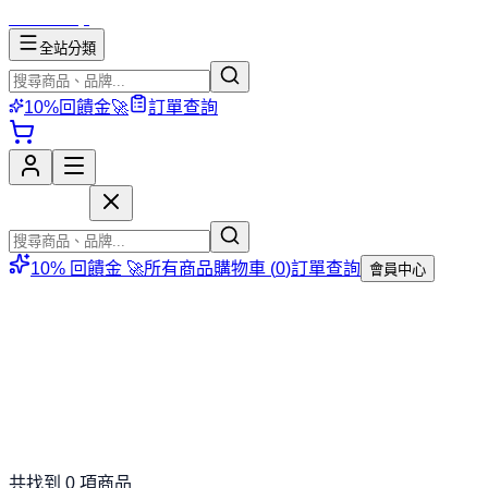
mososhop
全站分類
10%回饋金🚀
訂單查詢
mososhop
10% 回饋金 🚀
所有商品
購物車 (
0
)
訂單查詢
會員中心
共找到
0
項商品