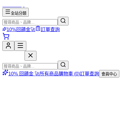
mososhop
全站分類
10%回饋金🚀
訂單查詢
mososhop
10% 回饋金 🚀
所有商品
購物車 (
0
)
訂單查詢
會員中心