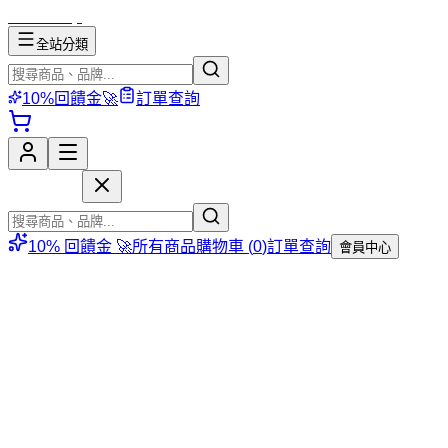
mososhop
全站分類
10%回饋金🚀
訂單查詢
mososhop
10% 回饋金 🚀
所有商品
購物車 (
0
)
訂單查詢
會員中心