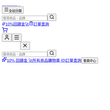
mososhop
全站分類
10%回饋金🚀
訂單查詢
mososhop
10% 回饋金 🚀
所有商品
購物車 (
0
)
訂單查詢
會員中心