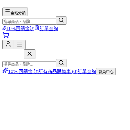
mososhop
全站分類
10%回饋金🚀
訂單查詢
mososhop
10% 回饋金 🚀
所有商品
購物車 (
0
)
訂單查詢
會員中心