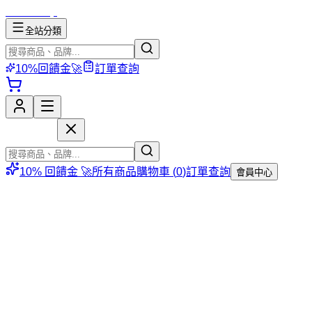
mososhop
全站分類
10%回饋金🚀
訂單查詢
mososhop
10% 回饋金 🚀
所有商品
購物車 (
0
)
訂單查詢
會員中心