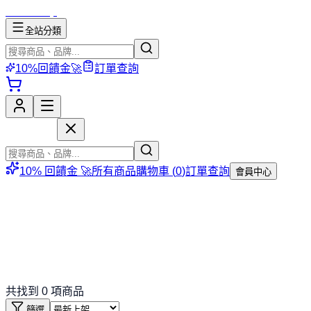
mososhop
全站分類
10%回饋金🚀
訂單查詢
mososhop
10% 回饋金 🚀
所有商品
購物車 (
0
)
訂單查詢
會員中心
共找到
0
項商品
篩選