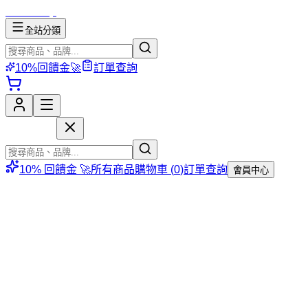
mososhop
全站分類
10%回饋金🚀
訂單查詢
mososhop
10% 回饋金 🚀
所有商品
購物車 (
0
)
訂單查詢
會員中心