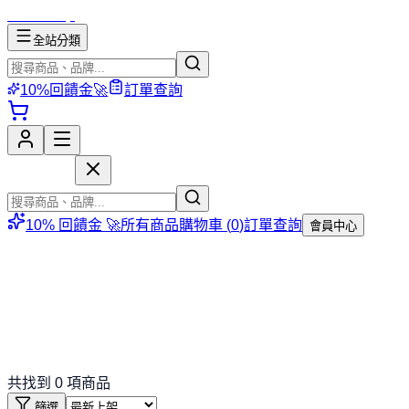
mososhop
全站分類
10%回饋金🚀
訂單查詢
mososhop
10% 回饋金 🚀
所有商品
購物車 (
0
)
訂單查詢
會員中心
共找到
0
項商品
篩選