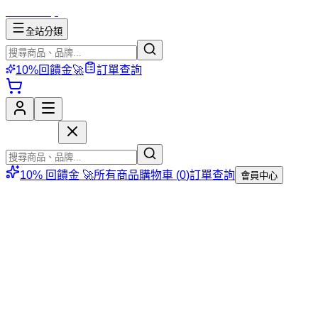
mososhop
全站分類
10%回饋金🚀
訂單查詢
mososhop
10% 回饋金 🚀
所有商品
購物車 (
0
)
訂單查詢
會員中心