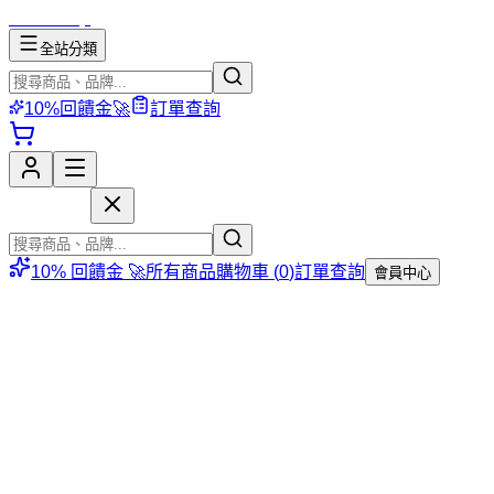
mososhop
全站分類
10%回饋金🚀
訂單查詢
mososhop
10% 回饋金 🚀
所有商品
購物車 (
0
)
訂單查詢
會員中心