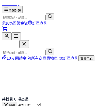
mososhop
全站分類
10%回饋金🚀
訂單查詢
mososhop
10% 回饋金 🚀
所有商品
購物車 (
0
)
訂單查詢
會員中心
共找到
0
項商品
篩選