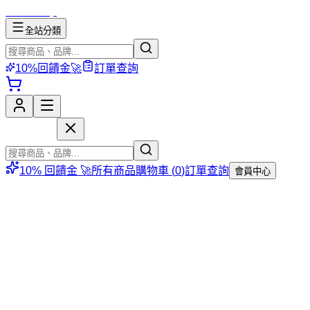
mososhop
全站分類
10%回饋金🚀
訂單查詢
mososhop
10% 回饋金 🚀
所有商品
購物車 (
0
)
訂單查詢
會員中心