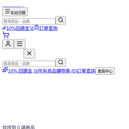
mososhop
全站分類
10%回饋金🚀
訂單查詢
mososhop
10% 回饋金 🚀
所有商品
購物車 (
0
)
訂單查詢
會員中心
共找到
0
項商品