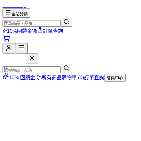
mososhop
全站分類
10%回饋金🚀
訂單查詢
mososhop
10% 回饋金 🚀
所有商品
購物車 (
0
)
訂單查詢
會員中心