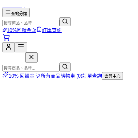
mososhop
全站分類
10%回饋金🚀
訂單查詢
mososhop
10% 回饋金 🚀
所有商品
購物車 (
0
)
訂單查詢
會員中心